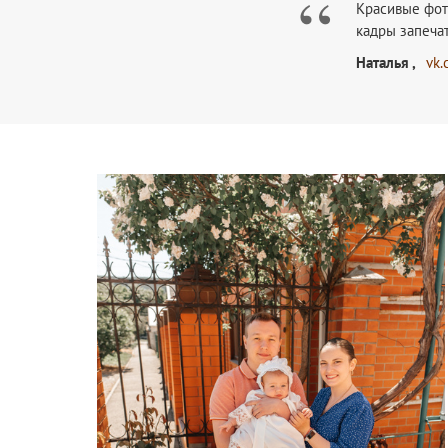
“
Красивые фот
кадры запеча
Наталья ,
vk.