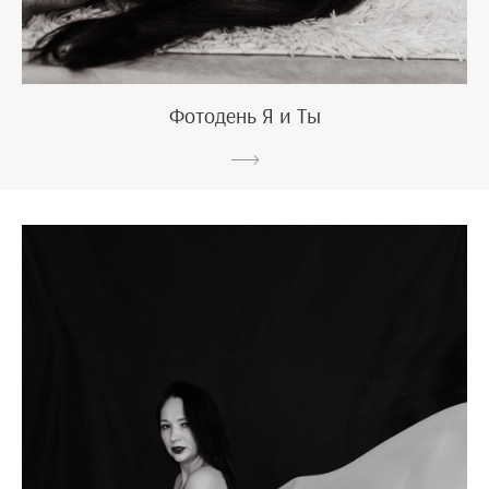
Фотодень Я и Ты