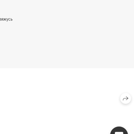
вяжусь