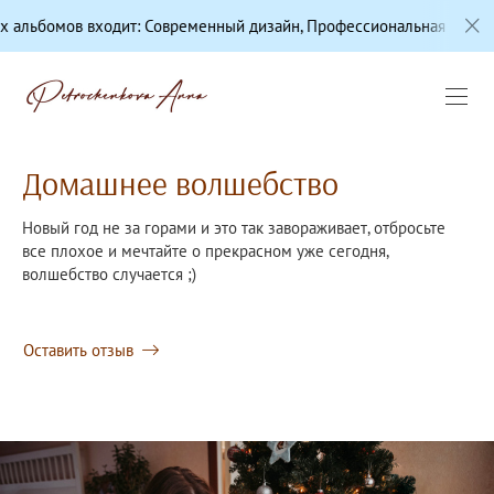
входит: Современный дизайн, Профессиональная цветокоррекция, 
Домашнее волшебство
Новый год не за горами и это так завораживает, отбросьте
все плохое и мечтайте о прекрасном уже сегодня,
волшебство случается ;)
Оставить отзыв