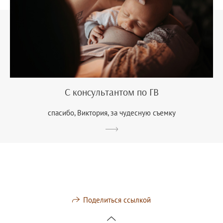
С консультантом по ГВ
спасибо, Виктория, за чудесную съемку
Поделиться ссылкой