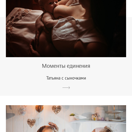
Моменты единения
Татьяна с сыночками