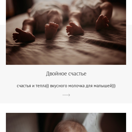
Двойное счастье
счастья и тепла)) вкусного молочка для малышей)))