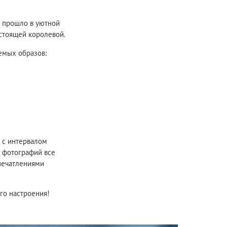
е прошло в уютной
астоящей королевой.
емых образов:
 с интервалом
я фотографий все
впечатлениями
го настроения!