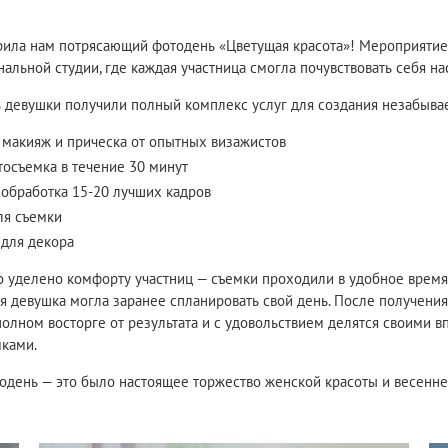
арила нам потрясающий фотодень «Цветущая красота»! Мероприяти
льной студии, где каждая участница смогла почувствовать себя н
ь девушки получили полный комплекс услуг для создания незабыва
макияж и прическа от опытных визажистов
осъемка в течение 30 минут
 обработка 15-20 лучших кадров
ля съемки
 для декора
 уделено комфорту участниц — съемки проходили в удобное время
ая девушка могла заранее спланировать свой день. После получени
полном восторге от результата и с удовольствием делятся своими 
ками.
одень — это было настоящее торжество женской красоты и весенне