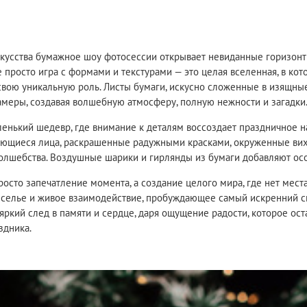
скусства бумажное шоу фотосессии открывает невиданные горизонт
 просто игра с формами и текстурами — это целая вселенная, в ко
свою уникальную роль. Листы бумаги, искусно сложенные в изящны
амеры, создавая волшебную атмосферу, полную нежности и загадки
енький шедевр, где внимание к деталям воссоздает праздничное н
ющиеся лица, раскрашенные радужными красками, окруженные вих
лшебства. Воздушные шарики и гирлянды из бумаги добавляют осо
росто запечатление момента, а создание целого мира, где нет места
веселье и живое взаимодействие, пробуждающее самый искренний 
 яркий след в памяти и сердце, даря ощущение радости, которое ост
здника.