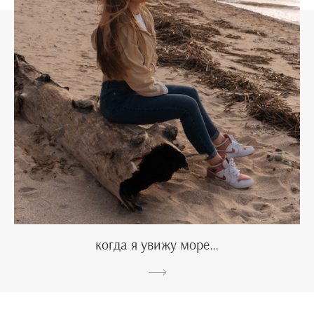
когда я увижу море…