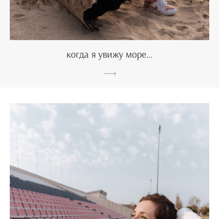
когда я увижу море…